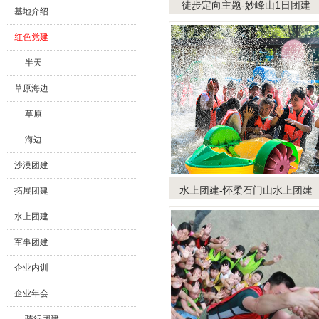
徒步定向主题-妙峰山1日团建
基地介绍
红色党建
半天
草原海边
草原
海边
沙漠团建
水上团建-怀柔石门山水上团建
拓展团建
水上团建
军事团建
企业内训
企业年会